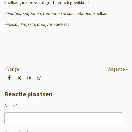
koelkast; in een vochtige theedoek gewikkeld
- Peultjes, snijbonen, tuinbonen of sperziebonen:
koelkast
- Paksoi, krop sla, andijvie
: koelkast
«
Vorige
Volgende
»
D
D
S
D
e
e
h
e
l
e
a
l
e
l
r
e
Reactie plaatsen
n
e
n
Naam *