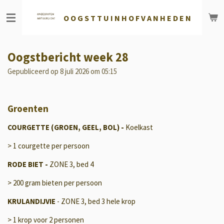
Ga
O O G S T T U
I N H O F V A N H E D E N
direct
naar
de
hoofdinhoud
Oogstbericht week 28
Gepubliceerd op 8 juli 2026 om 05:15
Groenten
COURGETTE (GROEN, GEEL, BOL) -
Koelkast
> 1 courgette per persoon
RODE BIET -
ZONE 3, bed 4
> 200 gram bieten per persoon
KRULANDIJVIE
- ZONE 3, bed 3 hele krop
> 1 krop voor 2 personen