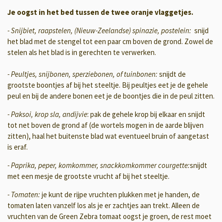
Je oogst in het bed tussen de twee oranje vlaggetjes.
- Snijbiet, raapstelen, (Nieuw-Zeelandse) spinazie, postelein:
snijd
het blad met de stengel tot een paar cm boven de grond. Zowel de
stelen als het blad is in gerechten te verwerken.
- Peultjes, snijbonen, sperziebonen, of tuinbonen:
snijdt de
grootste boontjes af bij het steeltje. Bij peultjes eet je de gehele
peul en bij de andere bonen eet je de boontjes die in de peul zitten.
- Paksoi, krop sla, andijvie
: pak de gehele krop bij elkaar en snijdt
tot net boven de grond af (de wortels mogen in de aarde blijven
zitten), haal het buitenste blad wat eventueel bruin of aangetast
is eraf.
- Paprika, peper, komkommer, snackkomkommer courgette:
snijdt
met een mesje de grootste vrucht af bij het steeltje.
- Tomaten:
je kunt de rijpe vruchten plukken met je handen, de
tomaten laten vanzelf los als je er zachtjes aan trekt. Alleen de
vruchten van de Green Zebra tomaat oogst je groen, de rest moet