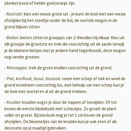
(donker)rood of helder geel/oranje zijn.
- Koolrabi:
kies een mooie grote uit - je kunt de knol met een mesje
afsnijden bij het steeltje onder de bol, de wortels mogen in de
grond blijven zitten.
- Bieten
: bieten zitten in groepjes van 2-4 knollen bij elkaar. Kies uit
elk groepje de grootste en trek die voorzichtig uit de aarde terwijl
je de kleinere bietjes met je andere hand tegenhoudt, deze mogen
nog verder groeien.
-
Meiraapjes:
trek de grote knollen voorzichtig uit de grond.
-
Prei, knoflook, bosui, boslook:
neem een schep of riek en woel de
grond eromheen voorzichtig los, met behulp van een schep kun je
de look met wortel en al uit de grond trekken.
- Kruiden
: kruiden oogst je door de toppen af te
snijden. Of tot
boven de eerste bladoksels met scheutjes. Zo groeit de plant
voller en groter. Bij bieslook mag je tot 1 cm boven de grond
afsnijden. De bloemetjes van de kruiden kun je ook eten of als
decoratie op je maaltijd gebruiken.