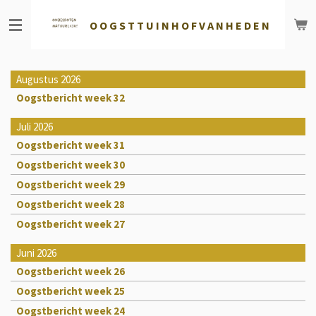
Ga
O O G S T T U
I N H O F V A N H E D E N
direct
naar
de
hoofdinhoud
Augustus 2026
Oogstbericht week 32
Juli 2026
Oogstbericht week 31
Oogstbericht week 30
Oogstbericht week 29
Oogstbericht week 28
Oogstbericht week 27
Juni 2026
Oogstbericht week 26
Oogstbericht week 25
Oogstbericht week 24