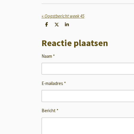
«
Oogstbericht week 45
D
D
S
e
e
h
l
e
a
Reactie plaatsen
e
l
r
n
e
Naam *
E-mailadres *
Bericht *