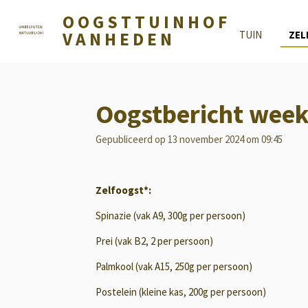
Ga
O O G S T T U
I N H O F
direct
V A N H E D E N
TUIN
ZE
naar
de
hoofdinhoud
Oogstbericht week
Gepubliceerd op 13 november 2024 om 09:45
Zelfoogst*:
Spinazie (vak A9, 300g per persoon)
Prei (vak B2, 2 per persoon)
Palmkool (vak A15, 250g per persoon)
Postelein (kleine kas, 200g per persoon)