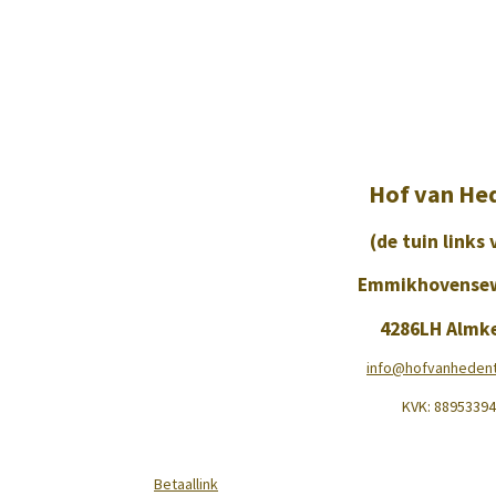
Hof van He
(de tuin links 
Emmikhovense
4286LH Almk
info@hofvanhedentu
KVK:
88953394
Betaallink