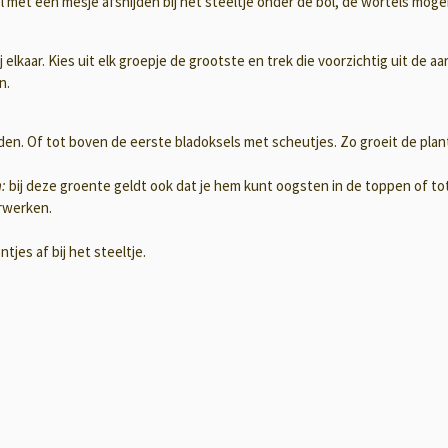
l met een mesje afsnijden bij het steeltje onder de bol, de wortels mogen
ij elkaar. Kies uit elk groepje de grootste en trek die voorzichtig uit de aa
n.
ijden. Of tot boven de eerste bladoksels met scheutjes. Zo groeit de plant
n:
bij deze groente geldt ook dat je hem kunt oogsten in de toppen of t
erwerken.
tjes af bij het steeltje.