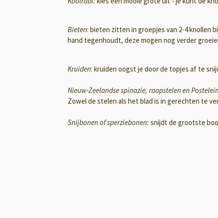
Koolrabi:
kies een mooie grote uit - je kunt de kno
Bieten
: bieten zitten in groepjes van 2-4 knollen b
hand tegenhoudt, deze mogen nog verder groeie
Kruiden
: kruiden oogst je door de topjes af te sn
Nieuw-Zeelandse spinazie, raapstelen en Postelei
Zowel de stelen als het blad is in gerechten te v
Snijbonen of sperziebonen:
snijdt de grootste boon