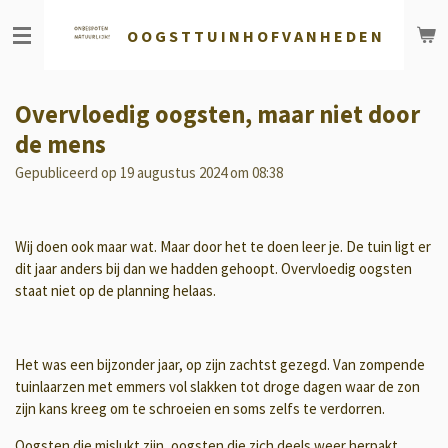
Ga
O O G S T T U
I N H O F V A N H E D E N
direct
naar
de
hoofdinhoud
Overvloedig oogsten, maar niet door
de mens
Gepubliceerd op 19 augustus 2024 om 08:38
Wij doen ook maar wat. Maar door het te doen leer je. De tuin ligt er
dit jaar anders bij dan we hadden gehoopt. Overvloedig oogsten
staat niet op de planning helaas.
Het was een bijzonder jaar, op zijn zachtst gezegd. Van zompende
tuinlaarzen met emmers vol slakken tot droge dagen waar de zon
zijn kans kreeg om te schroeien en soms zelfs te verdorren.
Oogsten die mislukt zijn, oogsten die zich deels weer herpakt