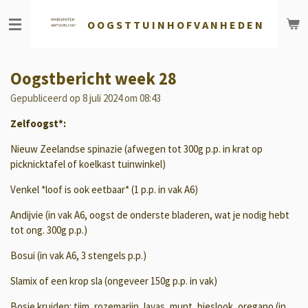
Ga
O O G S T T U
I N H O F V A N H E D E N
direct
naar
de
hoofdinhoud
Oogstbericht week 28
Gepubliceerd op 8 juli 2024 om 08:43
Zelfoogst*:
Nieuw Zeelandse spinazie (afwegen tot 300g p.p. in krat op
picknicktafel of koelkast tuinwinkel)
Venkel *loof is ook eetbaar* (1 p.p. in vak A6)
Andijvie (in vak A6,
oogst de onderste bladeren, wat je nodig hebt
tot ong. 300g p.p.)
Bosui (in vak A6, 3 stengels p.p.)
Slamix of een krop sla (ongeveer 150g p.p. in vak)
Bosje kruiden: tijm, rozemarijn, lavas, munt, bieslook, oregano (in