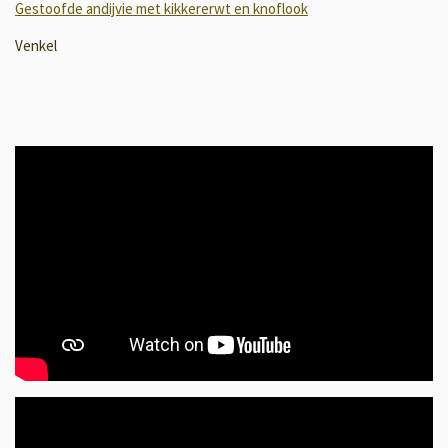
Gestoofde andijvie met kikkererwt en knoflook
Venkel