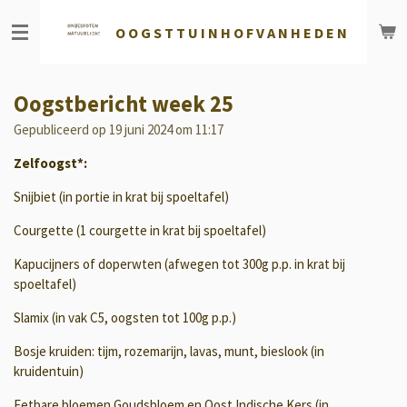
Ga
O O G S T T U
I N H O F V A N H E D E N
direct
naar
de
hoofdinhoud
Oogstbericht week 25
Gepubliceerd op 19 juni 2024 om 11:17
Zelfoogst*:
Snijbiet (in portie in krat bij spoeltafel)
Courgette (1 courgette in krat bij spoeltafel)
Kapucijners of doperwten (afwegen tot 300g p.p. in krat bij
spoeltafel)
Slamix (in vak C5, oogsten tot 100g p.p.)
Bosje kruiden: tijm, rozemarijn, lavas, munt, bieslook (in
kruidentuin)
Eetbare bloemen Goudsbloem en Oost Indische Kers (in