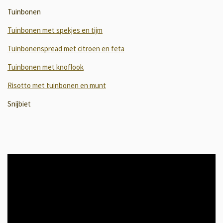
Tuinbonen
Tuinbonen met spekjes en tijm
Tuinbonenspread met citroen en feta
Tuinbonen met knoflook
Risotto met tuinbonen en munt
Snijbiet