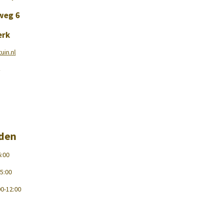
weg 6
erk
in.nl
jden
:00
5:00
0-12:00