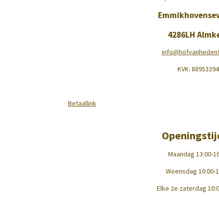
Emmikhovense
4286LH Almk
info@hofvanhedentu
KVK:
88953394
Betaallink
Openingsti
Maandag 13:00-16
Woensdag 10:00-1
Elke 2e zaterdag 10:0