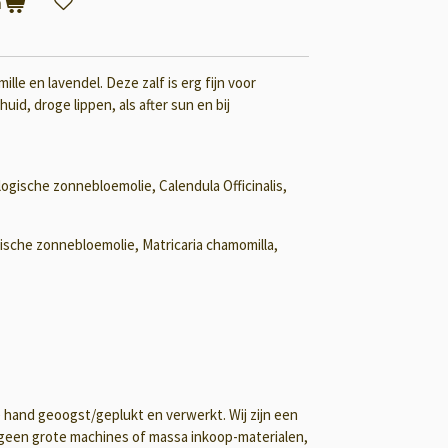
n
le en lavendel. Deze zalf is erg fijn voor
uid, droge lippen, als after sun en bij
logische zonnebloemolie, Calendula Officinalis,
ische zonnebloemolie, Matricaria chamomilla,
and geoogst/geplukt en verwerkt. Wij zijn een
 geen grote machines of massa inkoop-materialen,