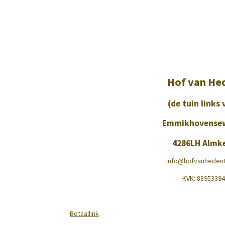
Hof van He
(de tuin links 
Emmikhovense
4286LH Almk
info@hofvanhedentu
KVK:
88953394
Betaallink